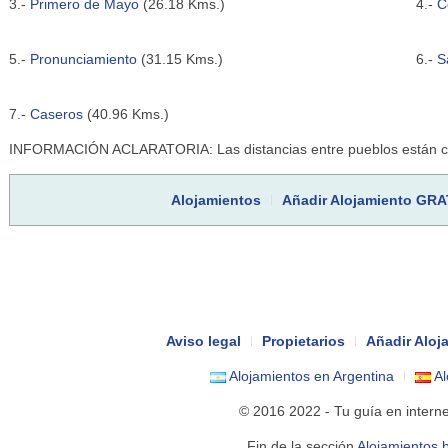
3.-
Primero de Mayo
(26.18 Kms.)
4.-
C
5.-
Pronunciamiento
(31.15 Kms.)
6.-
S
7.-
Caseros
(40.96 Kms.)
INFORMACIÓN ACLARATORIA: Las distancias entre pueblos están cal
Alojamientos
Añadir Alojamiento GRA
Aviso legal
Propietarios
Añadir Alo
Alojamientos en Argentina
Al
© 2016 2022 - Tu guía en intern
Fin de la sección
Alojamientos 