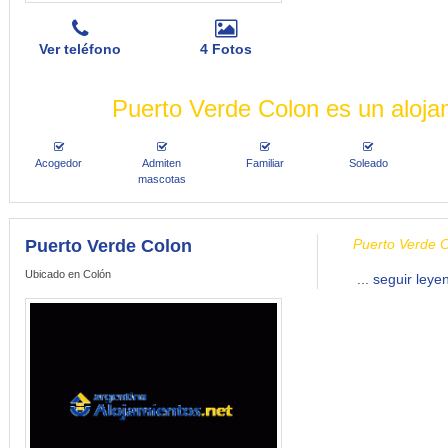
Ver teléfono
4 Fotos
Puerto Verde Colon es un aloja
Acogedor
Admiten
Familiar
Soleado
mascotas
Puerto Verde Colon
Puerto Verde C
Ubicado en Colón
...
seguir leye