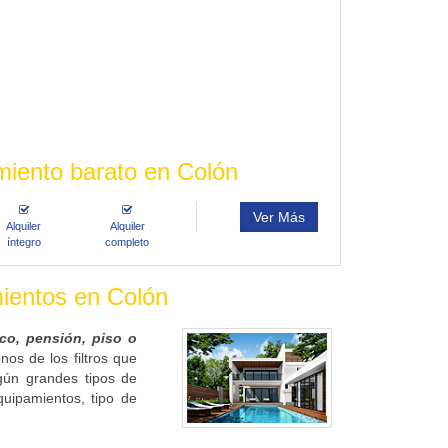
miento barato en Colón
Ver Más
Alquiler
Alquiler
íntegro
completo
mientos en Colón
ico, pensión, piso o
os de los filtros que
gún grandes tipos de
quipamientos, tipo de