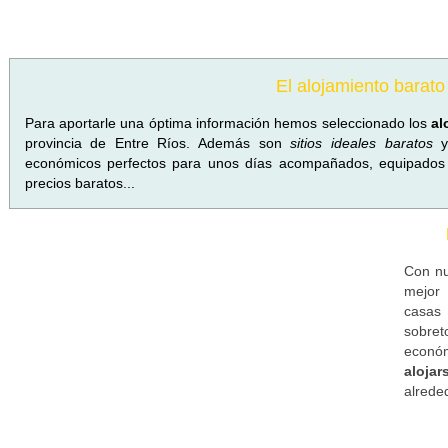
El alojamiento barato
Para aportarle una óptima información hemos seleccionado los
al
provincia de Entre Ríos. Además son
sitios ideales baratos
y 
económicos perfectos para unos días acompañados, equipados
precios baratos...
Con nu
mejor 
casas
sobre
económ
aloja
alrede