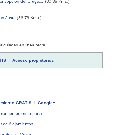
oncepción del Uruguay
(30.35 Kms.)
an Justo
(36.79 Kms.)
culadas en linea recta.
TIS
Acceso propietarios
jamiento GRATIS
Google+
ojamientos en España
et de
Alojamientos
baratos en Colón