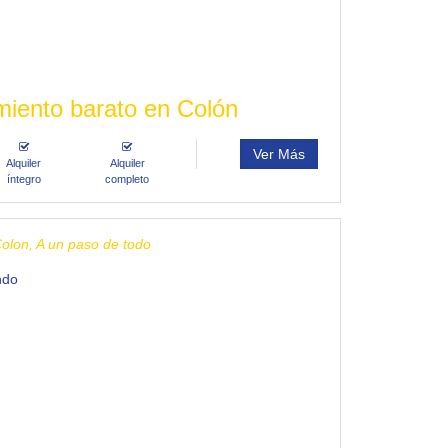
miento barato en Colón
Ver Más
Alquiler
Alquiler
íntegro
completo
olon, A un paso de todo
ndo