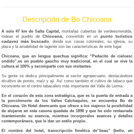
Descripción de Bo Chicoana
A solo 47 km de Salta Capital,
montañas cubiertas de verdeesmeralda,
Chicoana,
punto turístico
rodean el pueblo de
convertido en un
cadavez más buscado
, donde sus casas coloniales, su iglesia, su
plaza y la amabilidad de lagente son las características de este lugar.
Chicoana, que en lengua quechua significa: “Pedacito de cieloesc
ondido”,es un pueblo gaucho muy tradicional, en el cual se vive la
cultura al 100% y secomparte con sus visitantes.
Su gente se dedica principalmente al sector agropecuario, destacándose
elcultivo de poroto, maíz y ají. Así como también el cultivo de tabaco que
loconvierte en el centro tabacalero más importante del Valle de Lerma.
En el corazón de esta zona estratégica, que es la puerta de entrada a
la porciónnorte de los Valles Calchaquíes, se encuentra Bo de
Chicoana. Un Hotel deencanto que ofrece a los viajeros la posibilidad
de alojarse en esta casona quedata de 1890 y que ha sido restaurada
manteniendo su esencia, mientras incorporalos avances y detalles
contemporáneos, que le dan un estilo propio.
El nombre del hotel, transcripción fonética de”beau” (bello, en