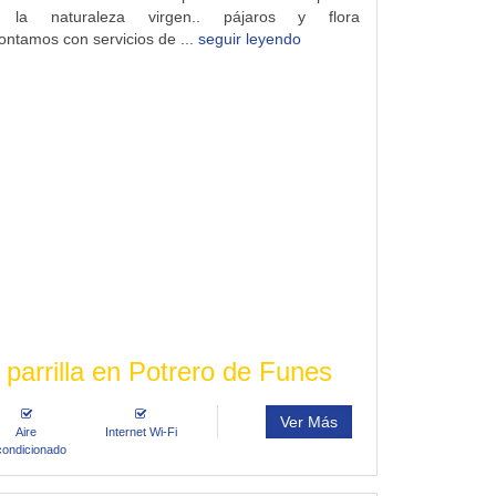
e la naturaleza virgen.. pájaros y flora
Contamos con servicios de ...
seguir leyendo
 parrilla en Potrero de Funes
Ver Más
Aire
Internet Wi-Fi
condicionado