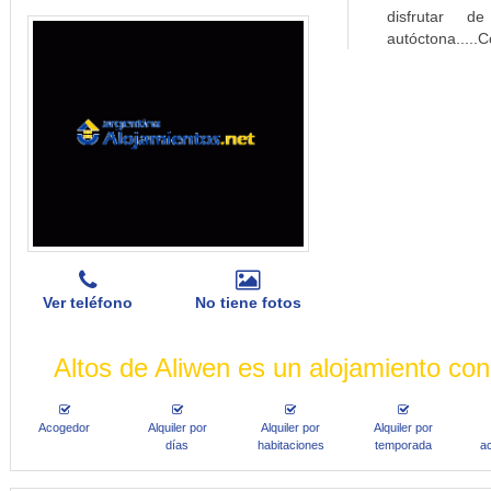
disfrutar d
autóctona.....
Ver teléfono
No tiene fotos
Altos de Aliwen es un alojamiento con
Acogedor
Alquiler por
Alquiler por
Alquiler por
días
habitaciones
temporada
a