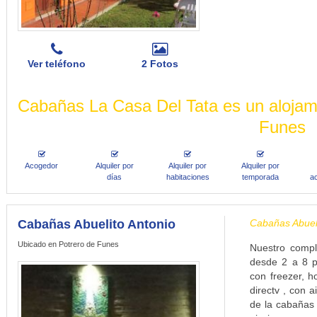
Ver teléfono
2 Fotos
Cabañas La Casa Del Tata es un alojamie
Funes
Acogedor
Alquiler por
Alquiler por
Alquiler por
días
habitaciones
temporada
a
Cabañas Abuelito Antonio
Cabañas Abueli
Ubicado en Potrero de Funes
Nuestro compl
desde 2 a 8 pe
con freezer, h
directv , con a
de la cabañas 