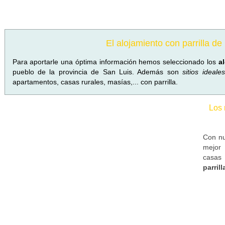
El alojamiento con parrilla d
Para aportarle una óptima información hemos seleccionado los
a
pueblo de la provincia de San Luis. Además son
sitios ideale
apartamentos, casas rurales, masías,... con parrilla.
Los 
Con nu
mejor 
casas
parril