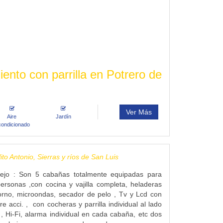
nto con parrilla en Potrero de
Ver Más
Aire
Jardín
condicionado
to Antonio, Sierras y ríos de San Luis
ejo : Son 5 cabañas totalmente equipadas para
rsonas ,con cocina y vajilla completa, heladeras
orno, microondas, secador de pelo , Tv y Lcd con
ire acci. , con cocheras y parrilla individual al lado
, Hi-Fi, alarma individual en cada cabaña, etc dos