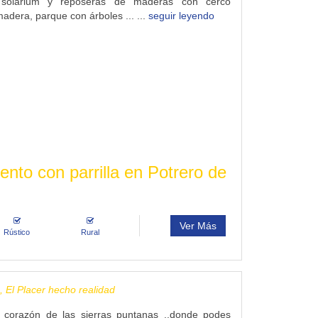
 solarium y reposeras de maderas con cerco
adera, parque con árboles ... ...
seguir leyendo
nto con parrilla en Potrero de
Ver Más
Rústico
Rural
, El Placer hecho realidad
 corazón de las sierras puntanas ..donde podes