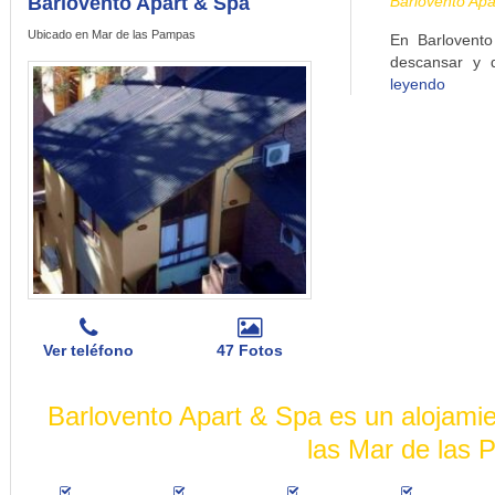
Barlovento Apart & Spa
Barlovento Apa
Ubicado en Mar de las Pampas
En Barlovent
descansar y d
leyendo
Ver teléfono
47 Fotos
Barlovento Apart & Spa es un alojamie
las Mar de las