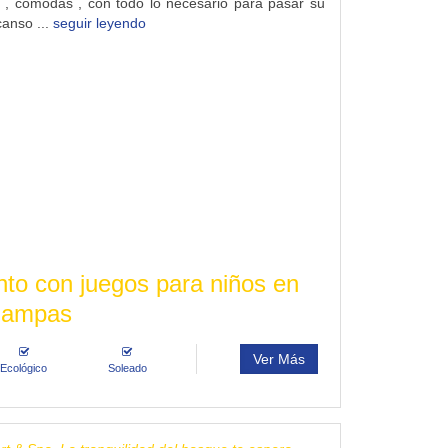
 , comodas , con todo lo necesario para pasar su
anso ...
seguir leyendo
to con juegos para niños en
 Pampas
Ver Más
Ecológico
Soleado